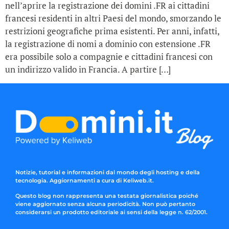
nell’aprire la registrazione dei domini .FR ai cittadini
francesi residenti in altri Paesi del mondo, smorzando le
restrizioni geografiche prima esistenti. Per anni, infatti,
la registrazione di nomi a dominio con estensione .FR
era possibile solo a compagnie e cittadini francesi con
un indirizzo valido in Francia. A partire […]
Notizie, tutorial e informazioni dal mondo degli hosting e della
tecnologia. Aggiornamenti a cura di Keliweb.it.
Questo blog non rappresenta una testata giornalistica poiché
viene aggiornato senza alcuna periodicità. Non può pertanto
considerarsi un prodotto editoriale ai sensi della legge n. 62/2001.