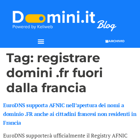
ARCHIVIO
Tag:
registrare
domini .fr fuori
dalla francia
EuroDNS supporta AFNIC nell’apertura dei nomi a
dominio .FR anche ai cittadini francesi non residenti in
Francia
EuroDNS supporterà ufficialmente il Registry AFNIC