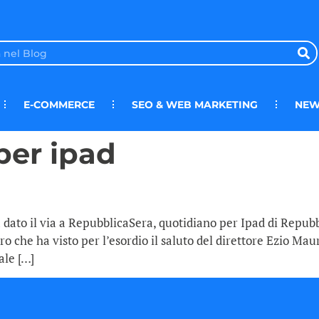
E-COMMERCE
SEO & WEB MARKETING
NEW
per ipad
ha dato il via a RepubblicaSera, quotidiano per Ipad di Repub
ro che ha visto per l’esordio il saluto del direttore Ezio Mau
ale […]