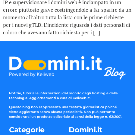
IP e supervisionare i domini web è inciampato in un
errore piuttosto grave costringendolo a far sparire da un
momento all’altro tutta la lista con le prime richieste
per i nuovi gTLD. L’incidente riguarda i dati personali di
coloro che avevano fatto richiesta per i […]
Notizie, tutorial e informazioni dal mondo degli hosting e della
tecnologia. Aggiornamenti a cura di Keliweb.it.
Questo blog non rappresenta una testata giornalistica poiché
viene aggiornato senza alcuna periodicità. Non può pertanto
considerarsi un prodotto editoriale ai sensi della legge n. 62/2001.
Categorie
Domini.it