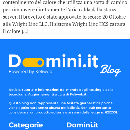
contenimento del calore che utilizza una sorta di camino
per rimuovere direttamente l’aria calda dalla stanza
server. Il brevetto è stato approvato lo scorso 20 Ottobre
alla Wright Line LLC. Il sistema Wright Line HCS cattura
il calore […]
Notizie, tutorial e informazioni dal mondo degli hosting e della
tecnologia. Aggiornamenti a cura di Keliweb.it.
Questo blog non rappresenta una testata giornalistica poiché
viene aggiornato senza alcuna periodicità. Non può pertanto
considerarsi un prodotto editoriale ai sensi della legge n. 62/2001.
Categorie
Domini.it