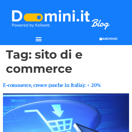
ARCHIVIO
SEO & WEB MARKETING
Tag:
sito di e
commerce
E-commerce, cresce (anche in Italia): + 20%