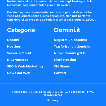
Notizie, tutorial e informazioni dal mondo degli hosting e della
tecnologia. Aggiornamenti a cura di Keliweb.it.
Questo blog non rappresenta una testata giornalistica poiché
viene aggiornato senza alcuna periodicità. Non può pertanto
considerarsi un prodotto editoriale ai sensi della legge n. 62/2001.
Categorie
Domini.it
Domini
Registra un dominio
Hosting
Trasferisci un dominio
Server & Cloud
Nuovi domini gTLD
E-Commerce
Piani Hosting
SEO & Web Marketing
Chi Siamo
News dal Web
Contatti
© 2009-2026 Keliweb Srl, Capitale sociale i.v. € 200.000,00 - P.IVA:
IT03281320782
Privacy