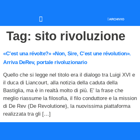
ARCHIVIO
SEO & WEB MARKETING
Tag:
sito rivoluzione
«C’est una révolte?» «Non, Sire, C’est une révolution».
Arriva DeRev, portale rivoluzionario
Quello che si legge nel titolo era il dialogo tra Luigi XVI e
il duca di Liancourt, alla notizia della caduta della
Bastiglia, ma è in realtà molto di più. E’ la frase che
meglio riassume la filosofia, il filo conduttore e la mission
di De Rev (De Revolutione), la nuovissima piattaforma
realizzata tra gli […]