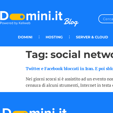
DOMINI
HOSTING
SERVER & CLOUD
Tag:
social netw
Twitter e Facebook bloccati in Iran. E poi sblo
Nei giorni scorsi si è assistito ad un evento n
censura di alcuni strumenti, Internet in testa e