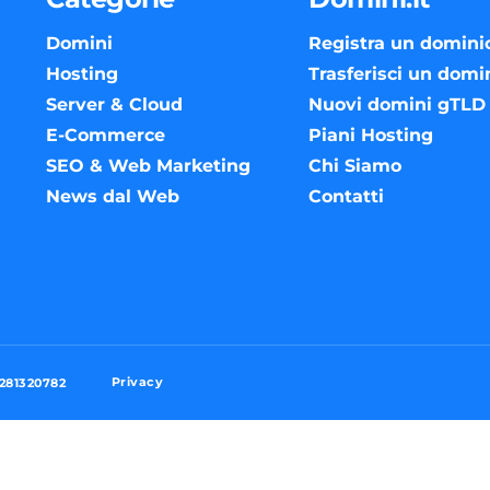
Domini
Registra un domini
Hosting
Trasferisci un domi
Server & Cloud
Nuovi domini gTLD
E-Commerce
Piani Hosting
SEO & Web Marketing
Chi Siamo
News dal Web
Contatti
Privacy
3281320782