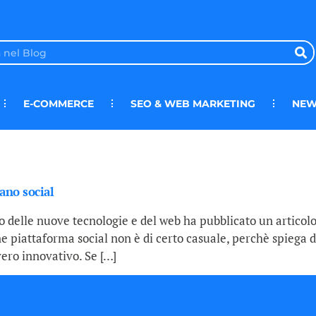
E-COMMERCE
SEO & WEB MARKETING
NEW
tano social
 delle nuove tecnologie e del web ha pubblicato un articol
ne piattaforma social non è di certo casuale, perchè spiega d
vero innovativo. Se […]