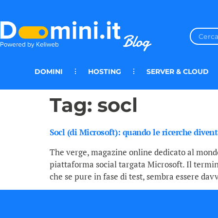
DOMINI
HOSTING
SERVER & CLOUD
Tag:
socl
Socl (di Microsoft): quando le ricerche diven
The verge, magazine online dedicato al mondo
piattaforma social targata Microsoft. Il termi
che se pure in fase di test, sembra essere dav