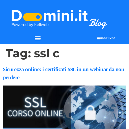
ARCHIVIO
Tag:
ssl c
Sicurezza online: i certificati SSL in un webinar da non
perdere