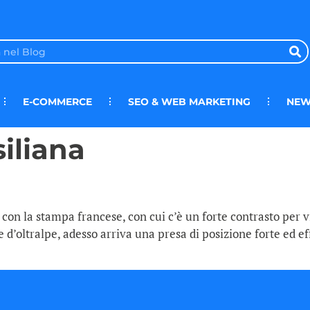
E-COMMERCE
SEO & WEB MARKETING
NEW
iliana
on la stampa francese, con cui c’è un forte contrasto per vi
he d’oltralpe, adesso arriva una presa di posizione forte ed 