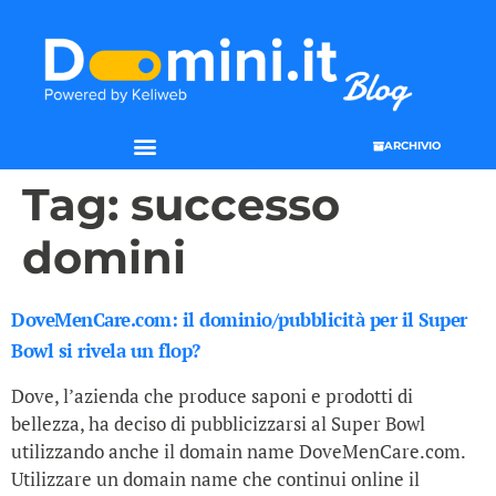
ARCHIVIO
SEO & WEB MARKETING
Tag:
successo
domini
DoveMenCare.com: il dominio/pubblicità per il Super
Bowl si rivela un flop?
Dove, l’azienda che produce saponi e prodotti di
bellezza, ha deciso di pubblicizzarsi al Super Bowl
utilizzando anche il domain name DoveMenCare.com.
Utilizzare un domain name che continui online il