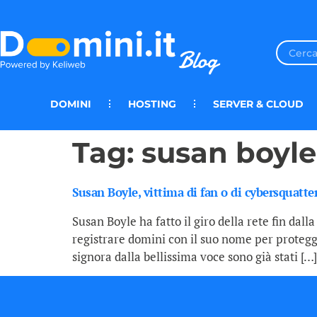
DOMINI
HOSTING
SERVER & CLOUD
Tag:
susan boyle
Susan Boyle, vittima di fan o di cybersquatte
Susan Boyle ha fatto il giro della rete fin da
registrare domini con il suo nome per protegg
signora dalla bellissima voce sono già stati […]