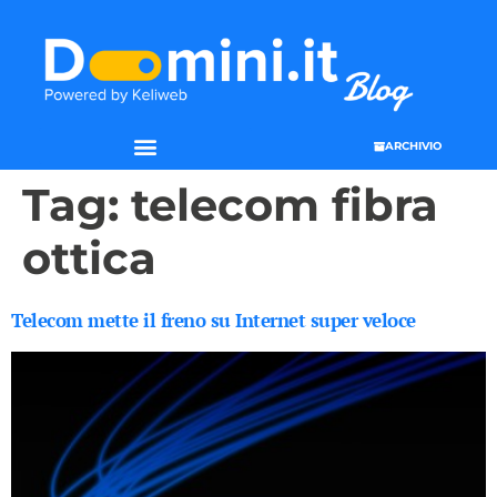
ARCHIVIO
Tag:
telecom fibra
ottica
Telecom mette il freno su Internet super veloce