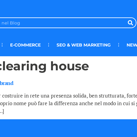
E-COMMERCE
SEO & WEB MARKETING
NEW
learing house
 brand
 costruire in rete una presenza solida, ben strutturata, for
oprio nome può fare la differenza anche nel modo in cui si ge
…]