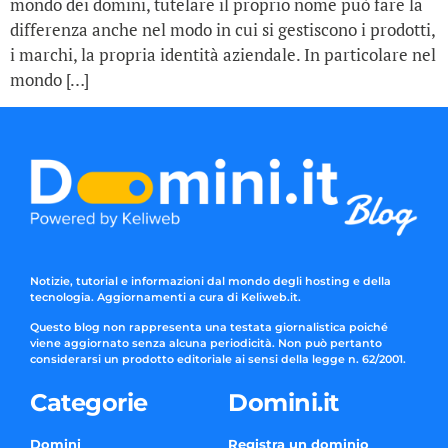
mondo dei domini, tutelare il proprio nome può fare la
differenza anche nel modo in cui si gestiscono i prodotti,
i marchi, la propria identità aziendale. In particolare nel
mondo […]
Notizie, tutorial e informazioni dal mondo degli hosting e della
tecnologia. Aggiornamenti a cura di Keliweb.it.
Questo blog non rappresenta una testata giornalistica poiché
viene aggiornato senza alcuna periodicità. Non può pertanto
considerarsi un prodotto editoriale ai sensi della legge n. 62/2001.
Categorie
Domini.it
Domini
Registra un dominio