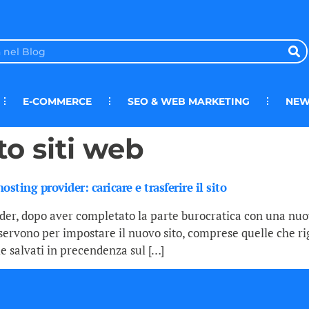
E-COMMERCE
SEO & WEB MARKETING
NEW
to siti web
ting provider: caricare e trasferire il sito
vider, dopo aver completato la parte burocratica con una nu
 servono per impostare il nuovo sito, comprese quelle che ri
e salvati in precendenza sul […]