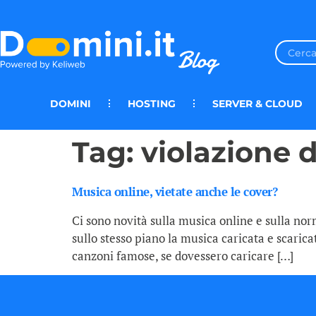
DOMINI
HOSTING
SERVER & CLOUD
Tag:
violazione d
Musica online, vietate anche le cover?
Ci sono novità sulla musica online e sulla no
sullo stesso piano la musica caricata e scarica
canzoni famose, se dovessero caricare […]