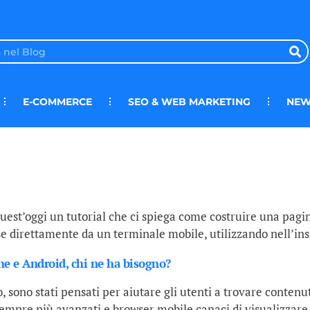
E-COMMERCE
SEO & WEB MARKETING
NEW
est’oggi un tutorial che ci spiega come costruire una pagin
se direttamente da un terminale mobile, utilizzando nell’i
ne e Android, chi ne ha bisogno?
 sono stati pensati per aiutare gli utenti a trovare contenu
 sempre più avanzati e browser mobile capaci di visualizzare