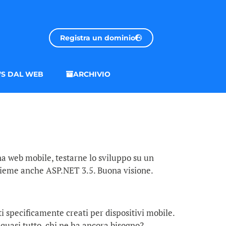
Registra un dominio
S DAL WEB
ARCHIVIO
a web mobile, testarne lo sviluppo su un
nsieme anche ASP.NET 3.5. Buona visione.
ti specificamente creati per dispositivi mobile.
 quasi tutto, chi ne ha ancora bisogno?