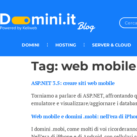
DOMINI
HOSTING
SERVER & CLOUD
Tag:
web mobile
ASP.NET 3.5: creare siti web mobile
Torniamo a parlare di ASP.NET, affrontando qu
emulatore e visualizzare/aggiornare i databa
Web mobile e domini .mobi: nell’era di iPho
I domini .mobi, come molti di voi ricorderanno,
Nell’era di iPhone e di Android, con cellulari