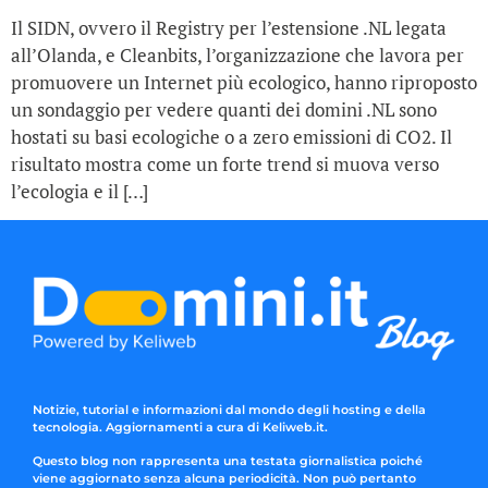
Il SIDN, ovvero il Registry per l’estensione .NL legata
all’Olanda, e Cleanbits, l’organizzazione che lavora per
promuovere un Internet più ecologico, hanno riproposto
un sondaggio per vedere quanti dei domini .NL sono
hostati su basi ecologiche o a zero emissioni di CO2. Il
risultato mostra come un forte trend si muova verso
l’ecologia e il […]
Notizie, tutorial e informazioni dal mondo degli hosting e della
tecnologia. Aggiornamenti a cura di Keliweb.it.
Questo blog non rappresenta una testata giornalistica poiché
viene aggiornato senza alcuna periodicità. Non può pertanto