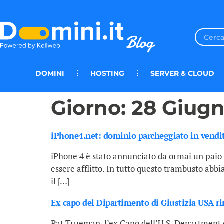
DOMINI
HOSTING
SERVER & CLOUD
Giorno:
28 Giugn
iPhone4.net: dominio parcheggiato in vendi
iPhone 4 è stato annunciato da ormai un paio d
essere afflitto. In tutto questo trambusto abb
il […]
Ex capo del Dipartimento di Giustizia USA r
Pat Trueman, l’ex Capo dell’U.S. Department of