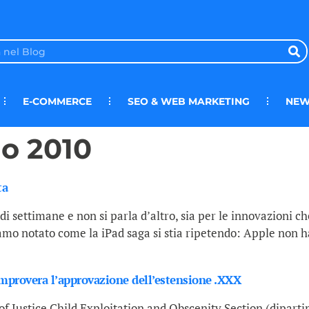
E-COMMERCE
SEO & WEB MARKETING
NEW
o 2010
ta
i settimane e non si parla d’altro, sia per le innovazioni ch
iamo notato come la iPad saga si stia ripetendo: Apple non h
improvera l’approvazione dell’estensione .XXX
 Justice Child Exploitation and Obscenity Section (dipartim