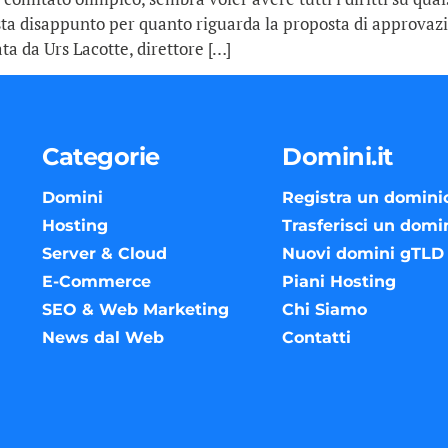
sta disappunto per quanto riguarda la proposta di approva
ata da Urs Lacotte, direttore […]
Categorie
Domini.it
Domini
Registra un domini
Hosting
Trasferisci un domi
Server & Cloud
Nuovi domini gTLD
E-Commerce
Piani Hosting
SEO & Web Marketing
Chi Siamo
News dal Web
Contatti