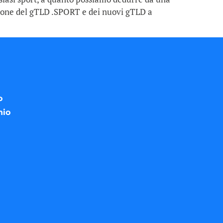
zione del gTLD .SPORT e dei nuovi gTLD a
o
nio