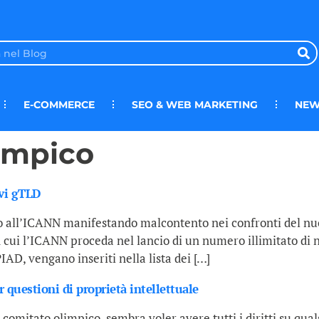
E-COMMERCE
SEO & WEB MARKETING
NEW
impico
vi gTLD
to all’ICANN manifestando malcontento nei confronti del n
 cui l’ICANN proceda nel lancio di un numero illimitato di 
D, vengano inseriti nella lista dei […]
questioni di proprietà intellettuale
comitato olimpico, sembra voler avere tutti i diritti su qua