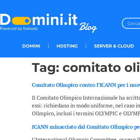
DOMINI
HOSTING
SERVER & CLOUD
Tag:
comitato ol
Comitato Olimpico contro l’ICANN per i nuo
Il Comitato Olimpico Internazionale ha scrit
essi: richiedano in modo uniforme, nel caso in
Olimpico, inclusi i termini OLYMPIC e OLYMPIA
ICANN minacciato dal Comitato Olimpico per 
L’International Olympic Committee, ovvero il 