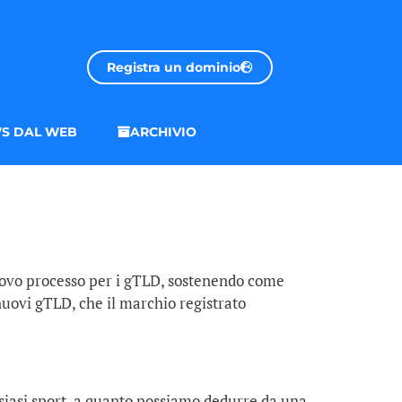
Registra un dominio
S DAL WEB
ARCHIVIO
uovo processo per i gTLD, sostenendo come
nuovi gTLD, che il marchio registrato
lsiasi sport, a quanto possiamo dedurre da una