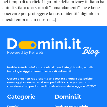
nel tempo di un click. Il garante della privacy italiano ha
quindi stilato una sorta di “comandamenti” che è bene
osservare per proteggere la nostra identità digitale in
questi tempi in cui i nostri […]
Notizie, tutorial e informazioni dal mondo degli hosting e della
tecnologia. Aggiornamenti a cura di Keliweb.it.
Questo blog non rappresenta una testata giornalistica poiché
viene aggiornato senza alcuna periodicità. Non può pertanto
considerarsi un prodotto editoriale ai sensi della legge n. 62/2001.
Categorie
Domini.it
Domini
Registra un dominio