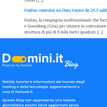
(WoW) […]
Fujitsu costruirà un Data Center da 29.5 mili
Fujitsu, la compagnia multinazionale che forni
e Guandong (Cina) per iniziare la costruzione 
struttura di più di 8 mila metri quadrati. […]
Notizie, tutorial e informazioni dal mondo degli
hosting e della tecnologia. Aggiornamenti a
cura di Keliweb.it.
Questo blog non rappresenta una testata
giornalistica poiché viene aggiornato senza