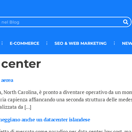
E-COMMERCE
SEO & WEB MARKETING
NEW
 center
 aerea
, North Carolina, è pronto a diventare operativo da un mome
pria capienza affiancando una seconda struttura delle mede
alizzata da […]
anneggiano anche un datacenter islandese
fetta di mercato come paradiso per data center low cost, ma n