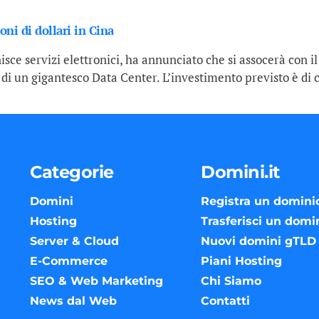
oni di dollari in Cina
sce servizi elettronici, ha annunciato che si assocerà con i
di un gigantesco Data Center. L’investimento previsto è di c
Categorie
Domini.it
Domini
Registra un domini
Hosting
Trasferisci un domi
Server & Cloud
Nuovi domini gTLD
E-Commerce
Piani Hosting
SEO & Web Marketing
Chi Siamo
News dal Web
Contatti