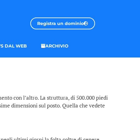
Registra un dominio
S DAL WEB
ARCHIVIO
nto con l’altro. La struttura, di 500.000 piedi
sime dimensioni sul posto. Quella che vedete
egli ultimi giorni la folta coltre di cenere