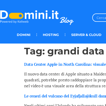
DOMINI
HOSTING
SERVER & CLOUD
Tag:
grandi data
Data Center Apple in North Carolina: visuale
Il nuovo data center di Apple situato a Maiden
quadrati, potrebbe presto raddoppiare la pro
nel video è una visuale area della struttura re
Le ceneri del vulcano del Eyjafjallajökull d
Negli ultimi anni l’Islanda ha sviluppato una 