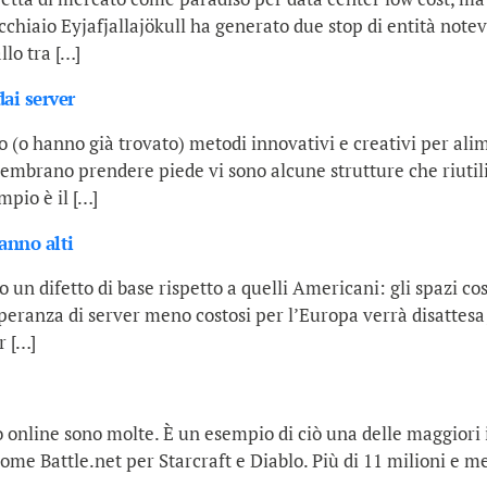
cchiaio Eyjafjallajökull ha generato due stop di entità notev
llo tra […]
dai server
 (o hanno già trovato) metodi innovativi e creativi per alim
embrano prendere piede vi sono alcune strutture che riutiliz
pio è il […]
anno alti
 un difetto di base rispetto a quelli Americani: gli spazi co
eranza di server meno costosi per l’Europa verrà disattesa;
r […]
 online sono molte. È un esempio di ciò una delle maggiori 
 come Battle.net per Starcraft e Diablo. Più di 11 milioni e 