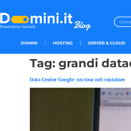
DOMINI
HOSTING
SERVER & CLOUD
Tag:
grandi data
Data Center Google: un tour nel container