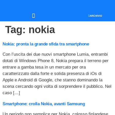
ARCHIVIO
SEO & WEB MARKETING
Tag:
nokia
Nokia: pronta la grande sfida tra smartphone
Con l’uscita dei due nuovi smartphone Lumia, entrambi
dotati di Windows Phone 8, Nokia prepara il terreno per
entrare a gamba tesa in un mercato per ora
caratterizzato dalla forte e solida presenza di iOs di
Apple e Android di Google, che stanno dominando la
scena cercando ogni volta di sorprendere il pubblico. Nel
caso […]
Smartphone: crolla Nokia, avanti Samsung
Un periodo non semplice per Nokia, colosso finlandese