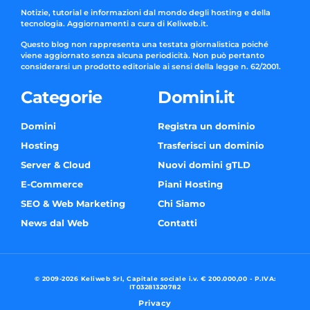
Notizie, tutorial e informazioni dal mondo degli hosting e della
tecnologia. Aggiornamenti a cura di Keliweb.it.
Questo blog non rappresenta una testata giornalistica poiché
viene aggiornato senza alcuna periodicità. Non può pertanto
considerarsi un prodotto editoriale ai sensi della legge n. 62/2001.
Categorie
Domini.it
Domini
Registra un dominio
Hosting
Trasferisci un dominio
Server & Cloud
Nuovi domini gTLD
E-Commerce
Piani Hosting
SEO & Web Marketing
Chi Siamo
News dal Web
Contatti
© 2009-2026 Keliweb Srl, Capitale sociale i.v. € 200.000,00 - P.IVA:
IT03281320782
Privacy