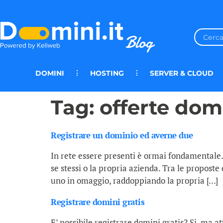
DOMINI
HOSTING
SERVER & CLOUD
Tag:
offerte dom
Registrare un dominio ed averne due
In rete essere presenti è ormai fondamentale.
se stessi o la propria azienda. Tra le proposte 
uno in omaggio, raddoppiando la propria […]
Registrare domini gratis
E’ possibile registrare domini gratis? Si, ma at