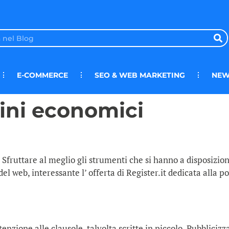
E-COMMERCE
SEO & WEB MARKETING
NEW
ini economici
 Sfruttare al meglio gli strumenti che si hanno a disposizi
del web, interessante l’ offerta di Register.it dedicata alla 
tenzione alle clausole, talvolta scritte in piccolo. Pubbliciz