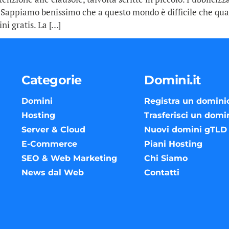
 Sappiamo benissimo che a questo mondo è difficile che qua
ni gratis. La […]
Categorie
Domini.it
Domini
Registra un domini
Hosting
Trasferisci un domi
Server & Cloud
Nuovi domini gTLD
E-Commerce
Piani Hosting
SEO & Web Marketing
Chi Siamo
News dal Web
Contatti