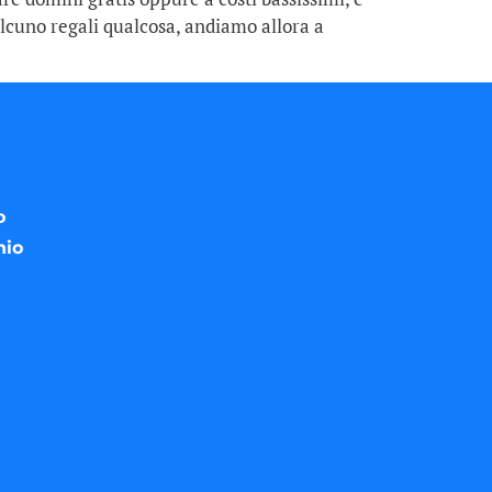
lcuno regali qualcosa, andiamo allora a
o
nio