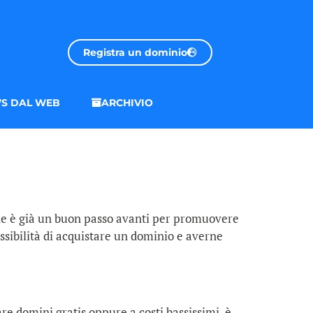
Registra un dominio
S DAL WEB
ARCHIVIO
one è già un buon passo avanti per promuovere
possibilità di acquistare un dominio e averne
zare domini gratis oppure a costi bassissimi, è