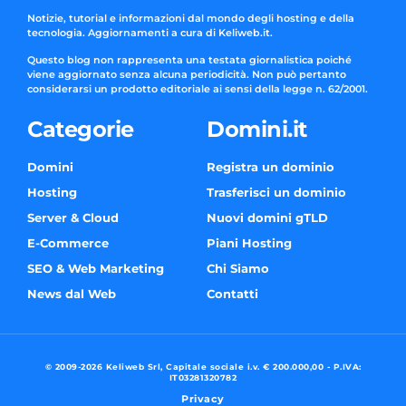
Notizie, tutorial e informazioni dal mondo degli hosting e della
tecnologia. Aggiornamenti a cura di Keliweb.it.
Questo blog non rappresenta una testata giornalistica poiché
viene aggiornato senza alcuna periodicità. Non può pertanto
considerarsi un prodotto editoriale ai sensi della legge n. 62/2001.
Categorie
Domini.it
Domini
Registra un dominio
Hosting
Trasferisci un dominio
Server & Cloud
Nuovi domini gTLD
E-Commerce
Piani Hosting
SEO & Web Marketing
Chi Siamo
News dal Web
Contatti
© 2009-2026 Keliweb Srl, Capitale sociale i.v. € 200.000,00 - P.IVA:
IT03281320782
Privacy