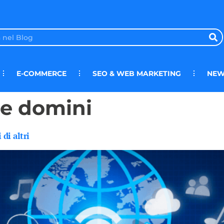
E-COMMERCE
SEO & WEB MARKETING
NEW
ne domini
di altri