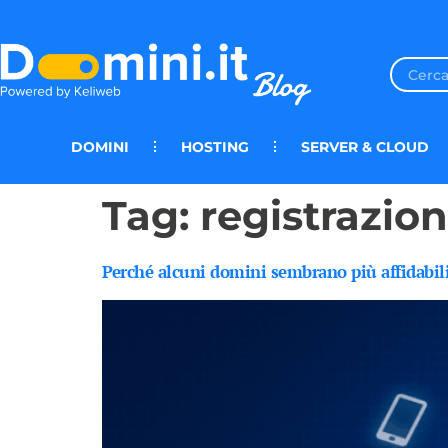
DOMINI
HOSTING
SERVER & CLOUD
Tag:
registrazio
Perché alcuni domini sembrano più affidabili 