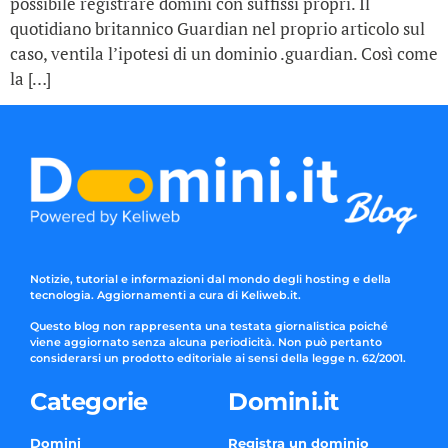
possibile registrare domini con suffissi propri. Il
quotidiano britannico Guardian nel proprio articolo sul
caso, ventila l’ipotesi di un dominio .guardian. Così come
la […]
Notizie, tutorial e informazioni dal mondo degli hosting e della
tecnologia. Aggiornamenti a cura di Keliweb.it.
Questo blog non rappresenta una testata giornalistica poiché
viene aggiornato senza alcuna periodicità. Non può pertanto
considerarsi un prodotto editoriale ai sensi della legge n. 62/2001.
Categorie
Domini.it
Domini
Registra un dominio