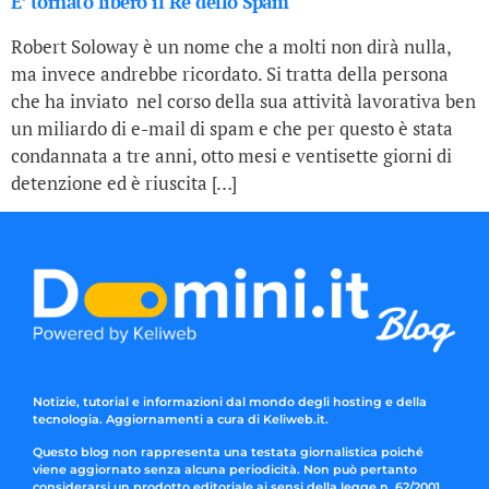
E’ tornato libero il Re dello Spam
Robert Soloway è un nome che a molti non dirà nulla,
ma invece andrebbe ricordato. Si tratta della persona
che ha inviato nel corso della sua attività lavorativa ben
un miliardo di e-mail di spam e che per questo è stata
condannata a tre anni, otto mesi e ventisette giorni di
detenzione ed è riuscita […]
Notizie, tutorial e informazioni dal mondo degli hosting e della
tecnologia. Aggiornamenti a cura di Keliweb.it.
Questo blog non rappresenta una testata giornalistica poiché
viene aggiornato senza alcuna periodicità. Non può pertanto
considerarsi un prodotto editoriale ai sensi della legge n. 62/2001.