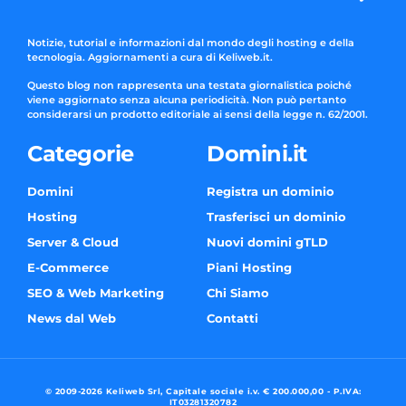
Notizie, tutorial e informazioni dal mondo degli hosting e della
tecnologia. Aggiornamenti a cura di Keliweb.it.
Questo blog non rappresenta una testata giornalistica poiché
viene aggiornato senza alcuna periodicità. Non può pertanto
considerarsi un prodotto editoriale ai sensi della legge n. 62/2001.
Categorie
Domini.it
Domini
Registra un dominio
Hosting
Trasferisci un dominio
Server & Cloud
Nuovi domini gTLD
E-Commerce
Piani Hosting
SEO & Web Marketing
Chi Siamo
News dal Web
Contatti
© 2009-2026 Keliweb Srl, Capitale sociale i.v. € 200.000,00 - P.IVA:
IT03281320782