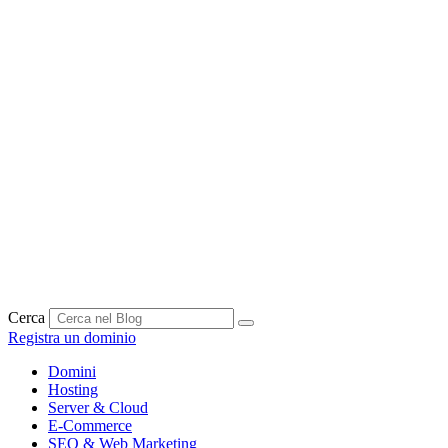
Vai
al
contenuto
Cerca
Registra un dominio
Domini
Hosting
Server & Cloud
E-Commerce
SEO & Web Marketing