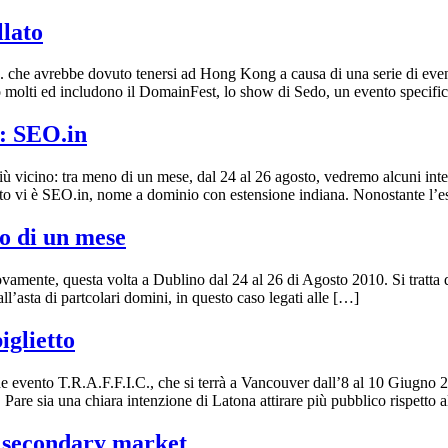
llato
 che avrebbe dovuto tenersi ad Hong Kong a causa di una serie di event
ono molti ed includono il DomainFest, lo show di Sedo, un evento specif
o: SEO.in
iù vicino: tra meno di un mese, dal 24 al 26 agosto, vedremo alcuni inte
ento vi è SEO.in, nome a dominio con estensione indiana. Nonostante l’
no di un mese
uovamente, questa volta a Dublino dal 24 al 26 di Agosto 2010. Si tratta
 all’asta di partcolari domini, in questo caso legati alle […]
iglietto
de evento T.R.A.F.F.I.C., che si terrà a Vancouver dall’8 al 10 Giugno
li. Pare sia una chiara intenzione di Latona attirare più pubblico rispetto 
 secondary market