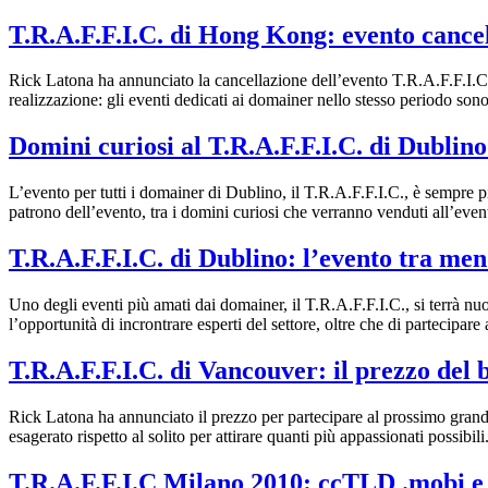
T.R.A.F.F.I.C. di Hong Kong: evento cance
Rick Latona ha annunciato la cancellazione dell’evento T.R.A.F.F.I.C.
realizzazione: gli eventi dedicati ai domainer nello stesso periodo s
Domini curiosi al T.R.A.F.F.I.C. di Dublin
L’evento per tutti i domainer di Dublino, il T.R.A.F.F.I.C., è sempre p
patrono dell’evento, tra i domini curiosi che verranno venduti all’ev
T.R.A.F.F.I.C. di Dublino: l’evento tra me
Uno degli eventi più amati dai domainer, il T.R.A.F.F.I.C., si terrà n
l’opportunità di incrontrare esperti del settore, oltre che di partecipare
T.R.A.F.F.I.C. di Vancouver: il prezzo del b
Rick Latona ha annunciato il prezzo per partecipare al prossimo gran
esagerato rispetto al solito per attirare quanti più appassionati possibi
T.R.A.F.F.I.C Milano 2010: ccTLD .mobi e