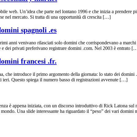
ile web. Un’idea che parte nel lontano 1996 e che inizia a prendere piede
ne nel mercato. Si tratta di una opportunità di crescita […]
domini spagnoli .es
primi anni venivano rilasciati solo domini che corrispondevano a marchi r
e e dei privati preferivano registrare domini .com. Nel 2003 è entrato [
omini francesi .fr.
 che introduce il primo argomento della giornata: lo stato dei domini .fr.
visti ieri. Questo spiega il numero basso di registrazioni avvenute […]
nza è appena iniziata, con un discorso introduttivo di Rick Latona sul
nel mondo. Una slide interessante ha riguardato il “peso” dei vari domin