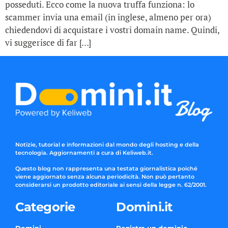
posseduti. Ecco come la nuova truffa funziona: lo
scammer invia una email (in inglese, almeno per ora)
chiedendovi di acquistare i vostri domain name. Quindi,
vi suggerisce di far […]
Notizie, tutorial e informazioni dal mondo degli hosting e della
tecnologia. Aggiornamenti a cura di Keliweb.it.
Questo blog non rappresenta una testata giornalistica poiché
viene aggiornato senza alcuna periodicità. Non può pertanto
considerarsi un prodotto editoriale ai sensi della legge n. 62/2001.
Categorie
Domini.it