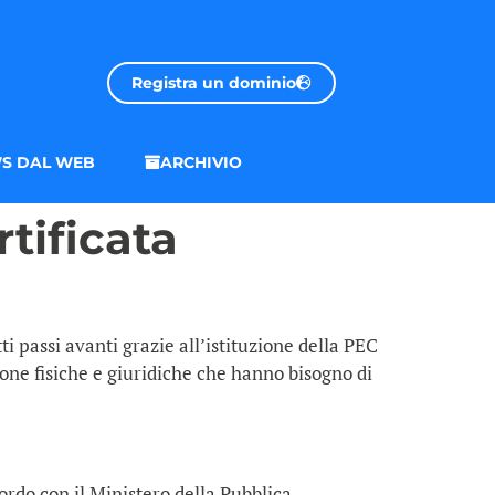
Registra un dominio
S DAL WEB
ARCHIVIO
rtificata
i passi avanti grazie all’istituzione della PEC
one fisiche e giuridiche che hanno bisogno di
ordo con il Ministero della Pubblica