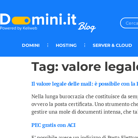
DOMINI
HOSTING
SERVER & CLOUD
Tag:
valore legal
Il valore legale delle mail: è possibile con la
Nella lunga burocrazia che costituisce da semp
ovvero la posta certificata. Uno strumento che
gestire una mole di documenti intensa, che ta
PEC gratis con ACI
E’ possibile avere un indirizzo di Posta Elettr