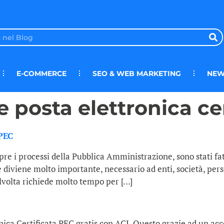
E-COMMERCE
SEO & WEB MARKETING
NEW
e posta elettronica ce
 PEC
re i processi della Pubblica Amministrazione, sono stati fatt
 diviene molto importante, necessario ad enti, società, pers
lvolta richiede molto tempo per […]
onica Certificata PEC gratis con ACI. Questo grazie ad un acc