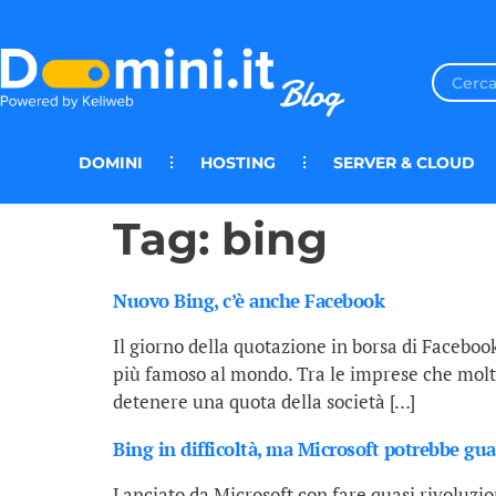
DOMINI
HOSTING
SERVER & CLOUD
Tag:
bing
Nuovo Bing, c’è anche Facebook
Il giorno della quotazione in borsa di Facebook
più famoso al mondo. Tra le imprese che molto
detenere una quota della società […]
Bing in difficoltà, ma Microsoft potrebbe gu
Lanciato da Microsoft con fare quasi rivoluzion