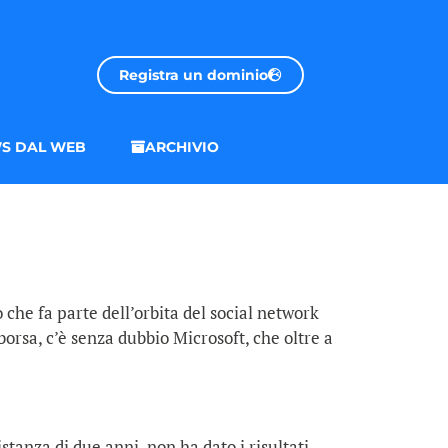
Registra un dominio
S DAL WEB
ARCHIVIO
 che fa parte dell’orbita del social network
rsa, c’è senza dubbio Microsoft, che oltre a
stanza di due anni, non ha dato i risultati