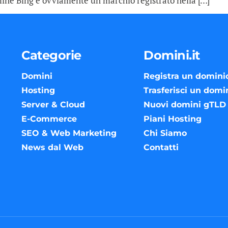
rmine Bing è ovviamente un marchio registrato nella […]
Categorie
Domini.it
Domini
Registra un domini
Hosting
Trasferisci un domi
Server & Cloud
Nuovi domini gTLD
E-Commerce
Piani Hosting
SEO & Web Marketing
Chi Siamo
News dal Web
Contatti