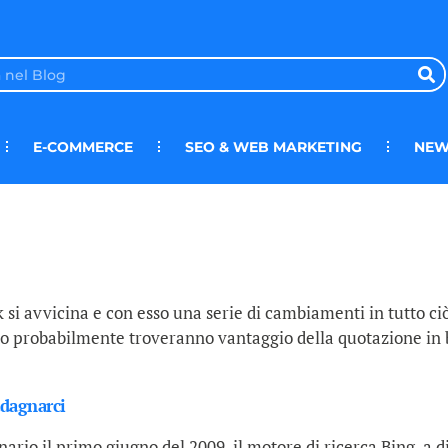
E-COMMERCE
SEO & WEB MARKETING
NEW
 si avvicina e con esso una serie di cambiamenti in tutto ciò
 probabilmente troveranno vantaggio della quotazione in bo
adagnarci
ario il primo giugno del 2009, il motore di ricerca Bing, a di