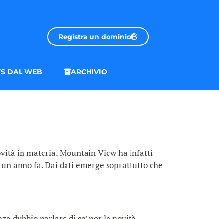
Registra un dominio
S DAL WEB
ARCHIVIO
ovità in materia. Mountain View ha infatti
 di un anno fa. Dai dati emerge soprattutto che
a dubbio parlare di se’ per le novità