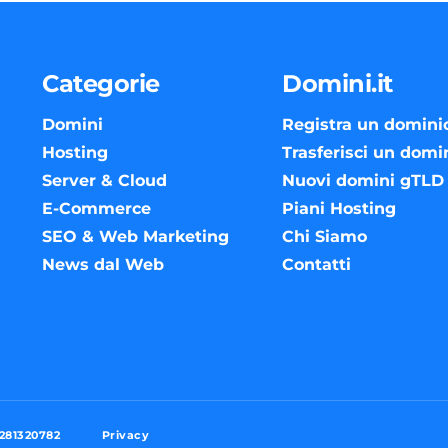
Categorie
Domini.it
Domini
Registra un domini
Hosting
Trasferisci un domi
Server & Cloud
Nuovi domini gTLD
E-Commerce
Piani Hosting
SEO & Web Marketing
Chi Siamo
News dal Web
Contatti
Privacy
3281320782