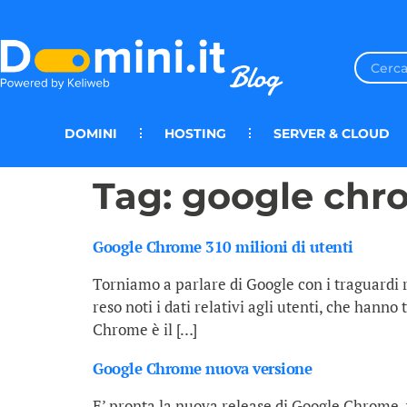
DOMINI
HOSTING
SERVER & CLOUD
Tag:
google chr
Google Chrome 310 milioni di utenti
Torniamo a parlare di Google con i traguardi 
reso noti i dati relativi agli utenti, che hann
Chrome è il […]
Google Chrome nuova versione
E’ pronta la nuova release di Google Chrome, 