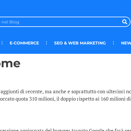
E-COMMERCE
SEO & WEB MARKETING
NEW
ome
raggiunti di recente, ma anche e soprattutto con ulteriori n
o toccato quota 310 milioni, il doppio rispetto ai 160 milioni
versione aggiornata del browser targato Google che farà senz