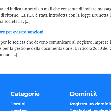
ata ed indica un servizio mail che consente di inviare messag
 ritorno. La PEC è stata introdotta con la legge Brunetta i
a societaria, […]
bre per evitare sanzioni
er le società che devono comunicare al Registro Imprese il l
are per la gestione della documentazione. L’articolo 2630 d
i non […]
Categorie
Domini.it
Domini
Registra un domini
Hosting
Trasferisci un domi