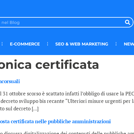
E-COMMERCE
SEO & WEB MARKETING
NEW
onica certificata
ncorsuali
 31 ottobre scorso è scattato infatti l’obbligo di usare la PE
decreto sviluppo bis recante “Ulteriori misure urgenti per la
o sul decreto […]
sta certificata nelle pubbliche amministrazioni
nto discussa digitalizzazione dei contenuti delle pubbliche 