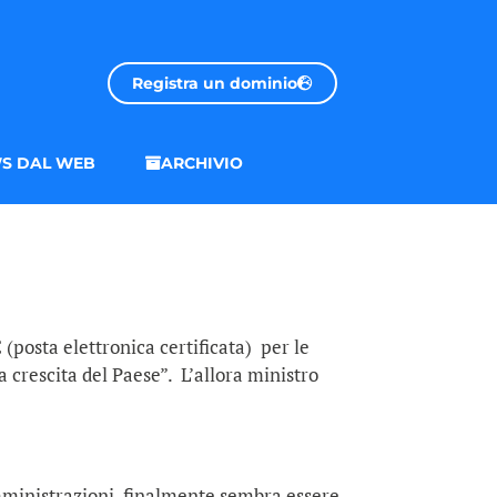
Registra un dominio
S DAL WEB
ARCHIVIO
C (posta elettronica certificata) per le
 crescita del Paese”. L’allora ministro
amministrazioni, finalmente sembra essere