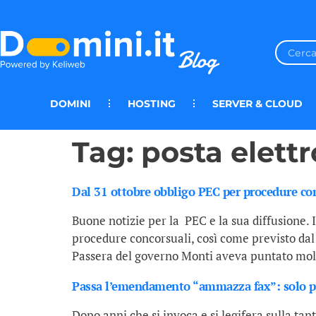
DOMINI
HOSTING
SERVER & CLOUD
Tag:
posta elettr
Dal 31 ottobre obbligo PEC per procedure co
Buone notizie per la PEC e la sua diffusione. Il
procedure concorsuali, così come previsto dal 
Passera del governo Monti aveva puntato molt
Passa l’emendamento “ammazza fax”: solo po
Dopo anni che si invoca e si legifera sulla ta