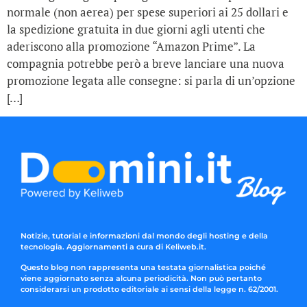
normale (non aerea) per spese superiori ai 25 dollari e
la spedizione gratuita in due giorni agli utenti che
aderiscono alla promozione “Amazon Prime”. La
compagnia potrebbe però a breve lanciare una nuova
promozione legata alle consegne: si parla di un’opzione
[…]
Notizie, tutorial e informazioni dal mondo degli hosting e della
tecnologia. Aggiornamenti a cura di Keliweb.it.
Questo blog non rappresenta una testata giornalistica poiché
viene aggiornato senza alcuna periodicità. Non può pertanto
considerarsi un prodotto editoriale ai sensi della legge n. 62/2001.