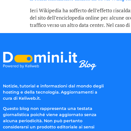
Ieri Wikipedia ha sofferto dell’effetto risca
del sito dell’enciclopedia online per alcune 
traffico verso un altro data center. Nel caso d
Notizie, tutorial e informazioni dal mondo degli
hosting e della tecnologia. Aggiornamenti a
cura di Keliweb.it.
Questo blog non rappresenta una testata
giornalistica poiché viene aggiornato senza
alcuna periodicità. Non può pertanto
considerarsi un prodotto editoriale ai sensi