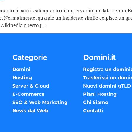
ldamento: il surriscaldamento di un server in un data center
ore. Normalmente, quando un incidente simile colpisce un gr
i Wikipedia questo […]
Categorie
Domini.it
Domini
Registra un domini
Hosting
Trasferisci un domi
Server & Cloud
Nuovi domini gTLD
E-Commerce
Piani Hosting
SEO & Web Marketing
Chi Siamo
News dal Web
Contatti