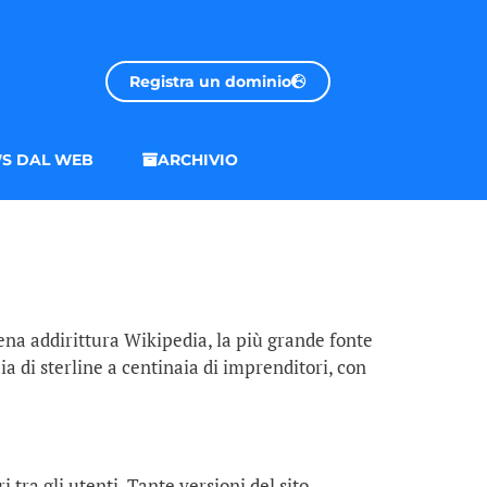
Registra un dominio
S DAL WEB
ARCHIVIO
scena addirittura Wikipedia, la più grande fonte
aia di sterline a centinaia di imprenditori, con
tra gli utenti. Tante versioni del sito,