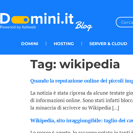
DOMINI
HOSTING
SERVER & CLOUD
Tag:
wikipedia
Quando la reputazione online dei piccoli imp
La notizia è stata ripresa da alcune testate gi
di informazioni online. Sono stati infatti blocca
la minaccia di scrivere su Wikipedia […]
Wikipedia, sito irraggiungibile: taglio dei ca
Lo scorso 6 agosto, lo avranno notato in tanti 