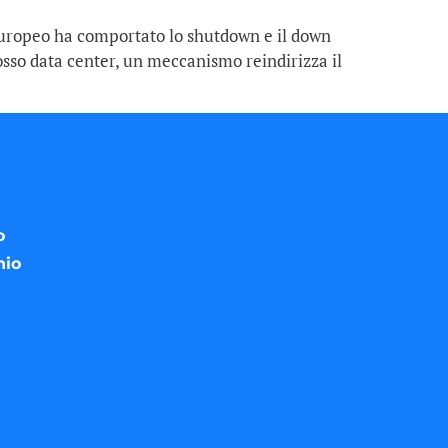
 Europeo ha comportato lo shutdown e il down
osso data center, un meccanismo reindirizza il
o
nio