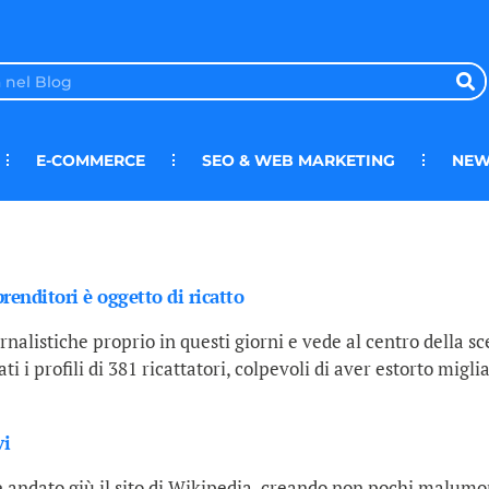
E-COMMERCE
SEO & WEB MARKETING
NEW
renditori è oggetto di ricatto
ornalistiche proprio in questi giorni e vede al centro della 
ti i profili di 381 ricattatori, colpevoli di aver estorto migli
vi
è andato giù il sito di Wikipedia, creando non pochi malumori 